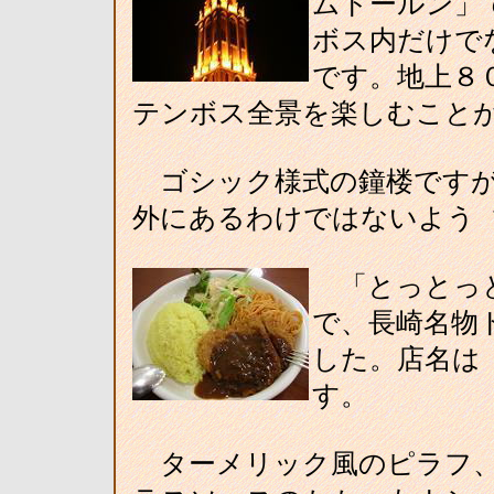
ムトールン」
ボス内だけで
です。地上８
テンボス全景を楽しむこと
ゴシック様式の鐘楼ですが
外にあるわけではないよう 
「とっとっと
で、長崎名物
した。店名は
す。
ターメリック風のピラフ、