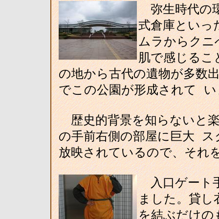
弥生時代の環
式倉庫といっ
ムラからクニ
肌で感じるこ
の地から古代の遺物が多数
でこの公園が形成されて い
歴史的背景を知らないと楽
の手前右側の部屋に巨大 ス
放映されているので、それを
入口ゲート手
ました。貸し
を結ぶだけの