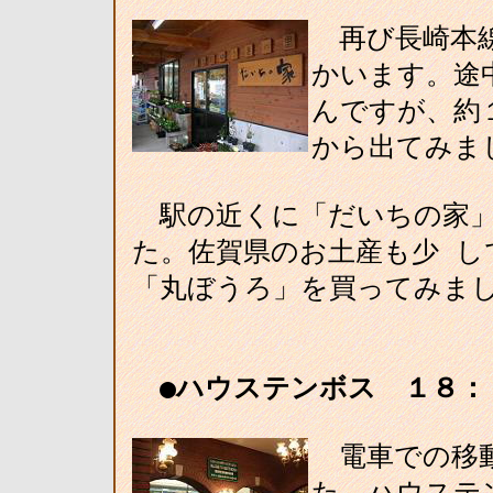
再び長崎本線
かいます。途
んですが、約
から出てみま
駅の近くに「だいちの家」
た。佐賀県のお土産も少 し
「丸ぼうろ」を買ってみま
●ハウステンボス １８：
電車での移動
た。ハウステ