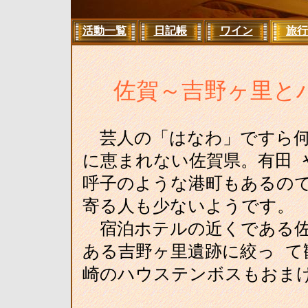
活動一覧
日記帳
ワイン
旅行
佐賀～吉野ヶ里と
芸人の「はなわ」ですら何
に恵まれない佐賀県。有田 
呼子のような港町もあるの
寄る人も少ないようです。
宿泊ホテルの近くである佐
ある吉野ヶ里遺跡に絞っ て
崎のハウステンボスもおま