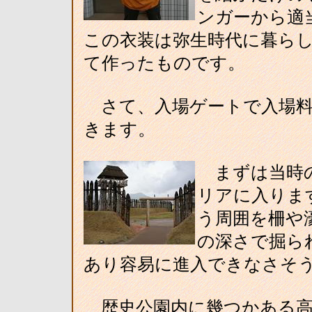
ンガーから適
この衣装は弥生時代に暮ら
て作ったものです。
さて、入場ゲートで入場料
きます。
まずは当時の
リアに入りま
う周囲を柵や
の深さで掘ら
あり容易に進入できなさそ
歴史公園内に幾つかある高