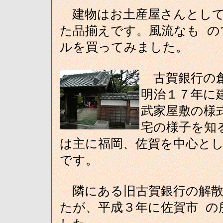
建物はお土産屋さんとして
た品揃えです。風流なも の
ルを買ってみました。
古賀銀行の創
明治１７年に
武家屋敷の様
宅の様子を知
は主に福岡、佐賀を中心と
です。
隣にある旧古賀銀行の解散
たが、平成３年に佐賀市 の