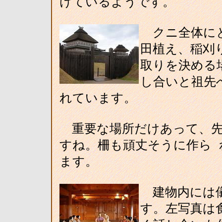
けているようです。
クニ全体にと
田植え、稲刈
取りを決める
し合いと祖先
れています。
重要な場所だけあって、先
すね。柵も頑丈そうに作ら
ます。
建物内には儀
す。左写真は