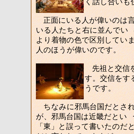
く話し合いも
正面にいる人が偉いのは言
いる人たちと右に並んでい
より着物の色で区別していま
人のほうが偉いのです。
先祖と交信を
す。交信をす
うです。
ちなみに邪馬台国だとされ
が、邪馬台国は近畿だとい 
「東」と誤って書いたのだと