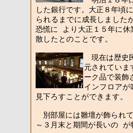
した銀行です。大正８年頃に
られるまでに成長しました
恐慌に より大正１５年に休
散したとのことです。
現在は歴史民
元されていま
ーク品で装飾
インフロアが
見下ろすことができます。
別部屋には雛壇が飾られて
～３月末と期間が長いの が