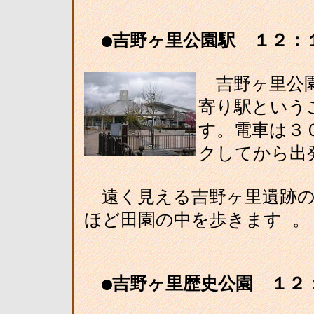
●吉野ヶ里公園駅 １２：
吉野ヶ里公園
寄り駅という
す。電車は３
クしてから出
遠く見える吉野ヶ里遺跡の
ほど田園の中を歩きます 。
●吉野ヶ里歴史公園 １２