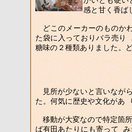
かいとも硬い
感と甘く香ば
どこのメーカーのものかわ
た袋に入っておりバラ売り
糖味の２種類ありました。
見所が少ないと言いながら
た。何気に歴史や文化があ 
移動が大変なので特定箇所
ば有田あたりにも寄って 