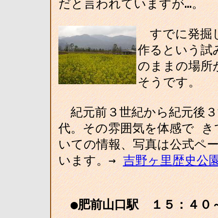
だと言われていますが…。
すでに発掘し
作るという試
のままの場所
そうです。
紀元前３世紀から紀元後３
代。その雰囲気を体感で き
いての情報、写真は公式ペ
います。→
吉野ヶ里歴史公
●肥前山口駅 １５：４０