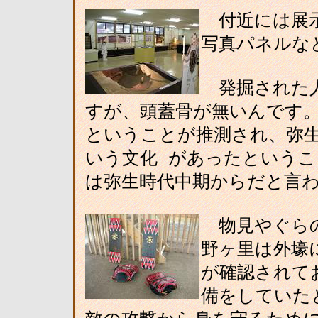
付近には展示
写真パネルな
発掘された人
すが、頭蓋骨が無いんです。
ということが推測され、弥
いう文化 があったという
は弥生時代中期からだと言わ
物見やぐらの
野ヶ里は外壕
が確認されて
備をしていた