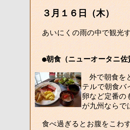
３月１６日（木）
あいにくの雨の中で観光す
●朝食（ニューオータニ佐
外で朝食をと
テルで朝食バ
卵など定番の
が九州ならで
食べ過ぎるとお腹をこわす