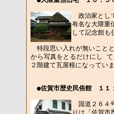
政治家として
有名な大隈重
して記念館も
特段思い入れが無いことと
から写真をとるだけにし て
２階建て瓦屋根になってい
●佐賀市歴史民俗館 １１
国道２６４号
りは「佐賀市