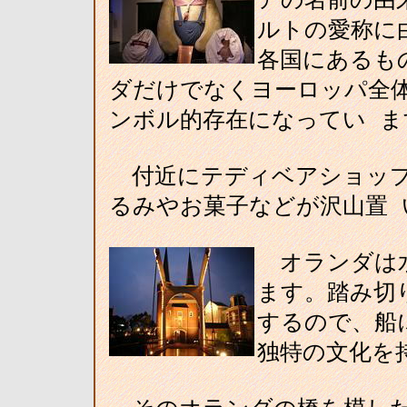
ルトの愛称に
各国にあるも
ダだけでなくヨーロッパ全
ンボル的存在になってい ま
付近にテディベアショップ
るみやお菓子などが沢山置
オランダは水
ます。踏み切
するので、船
独特の文化を