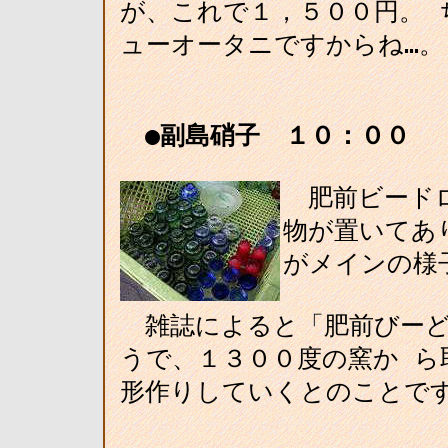
が、これで１，５００円。 
ューオータニですからね…。
●副島硝子 １０：００
↓
肥前ビードロ
物が置いてあ
がメインの様
雑誌によると「肥前びーど
うで、１３００度の窯か ら
形作りしていくとのことで