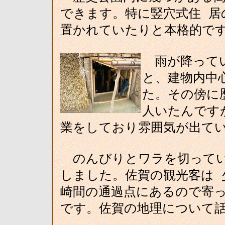
できます。特に竪穴式住 居
置かれていたりと本格的で
雨が降ってい
と、建物内中
た。その傍に
人いたんです
業をしており雰囲気が出て
のんびりとワラを切ってい
しました。佐賀の観光客は 
崎間の通過点にあるので寄
です。佐賀の地理について