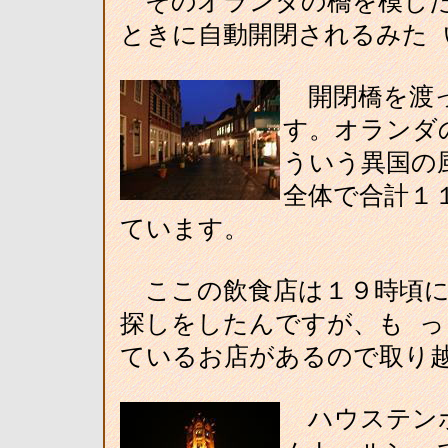
そのオランダの橋を模した
ときに自動開閉されるみた 
開閉橋を渡っ
す。オランダ
ういう異国の
全体で合計１
ています。
ここの飲食店は１９時頃に
探しをしたんですが、も 
ているお店があるので取り
ハウステンボ